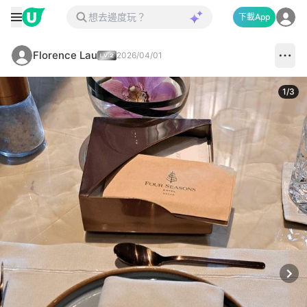
下載App
Florence Lau
2026/04/01
1
/
3
Next