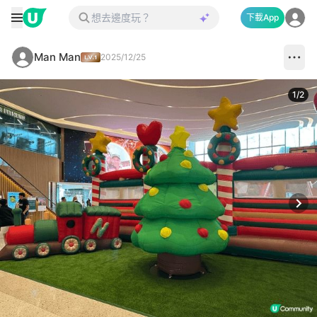
下載App
Man Man
2025/12/25
1
/
2
Next