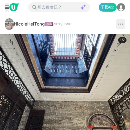
下載App
NicoleHeiTong
2026/06/03
1
/
7
Next