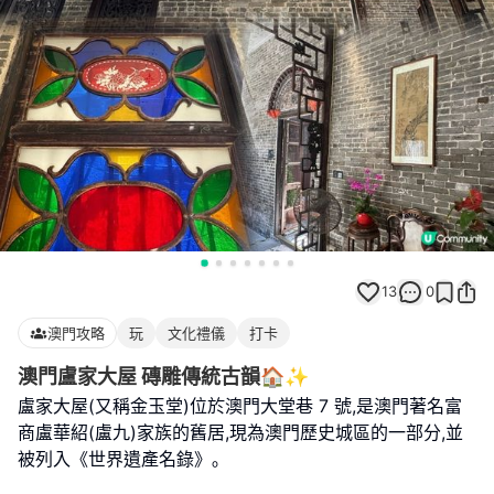
13
0
澳門攻略
玩
文化禮儀
打卡
澳門盧家大屋 磚雕傳統古韻🏠✨
盧家大屋(又稱金玉堂)位於澳門大堂巷 7 號,是澳門著名富
商盧華紹(盧九)家族的舊居,現為澳門歷史城區的一部分,並
被列入《世界遺產名錄》｡