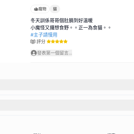
寵物
貓
冬天訓係哥哥個肚腩到好溫暖
#主子請慢用
評分
發表第一個留言...