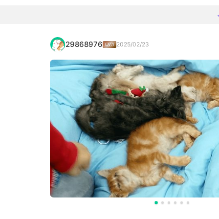
29868976
2025/02/23