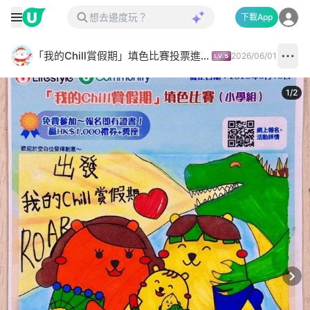
下載App
「我的Chill賞假期」填色比賽投票進行中✅
2026/06/01
1
/
2
Next