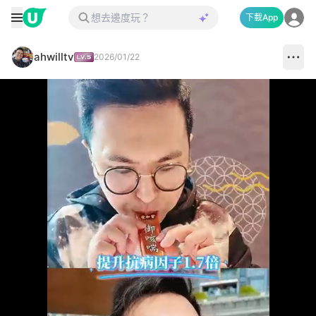
下載App
ahwilltv
2026/01/22