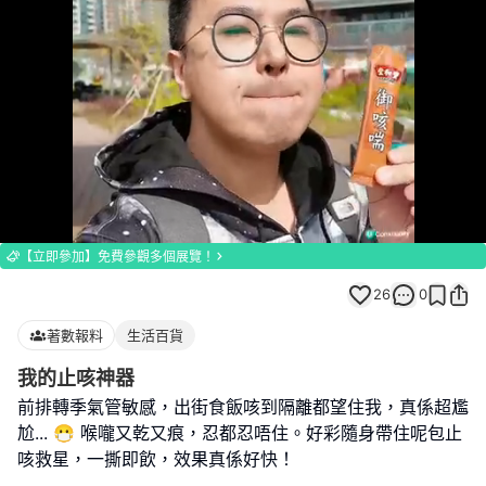
Loaded
:
Unmute
100.00%
【立即參加】免費參觀多個展覽！
26
0
著數報料
生活百貨
我的止咳神器
前排轉季氣管敏感，出街食飯咳到隔離都望住我，真係超尷
尬... 😷 喉嚨又乾又痕，忍都忍唔住。好彩隨身帶住呢包止
咳救星，一撕即飲，效果真係好快！