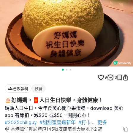
9
3
著數報料
飲食
🎂好媽媽，🧧人日生日快樂，身體健康！
媽媽人日生日，今年食美心開心果蛋糕，download 美心
#2025chillguy
#甜甜蜜蜜過新年
#打卡
...
更多
香港灣仔軒尼詩道145號安康商業大廈地下2 舖