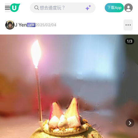
下載App
J Yen
2025/02/04
1
/
3
Next