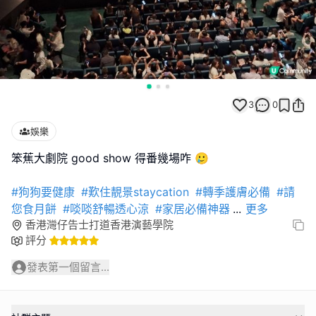
3
0
娛樂
笨蕉大劇院 good show 得番幾場咋 🥲
#狗狗要健康
#歎住靚景staycation
#轉季護膚必備
#請
您食月餅
#啖啖舒暢透心涼
#家居必備神器
...
更多
香港灣仔告士打道香港演藝學院
評分
發表第一個留言...