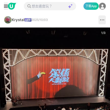
下載App
Krystal
2025/10/03
1
/
3
Next