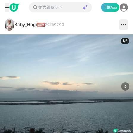
下載App
Baby_Hogi
2025/12/13
1
/
6
Next