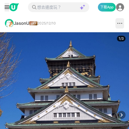
下載App
JasonU
2025/12/10
1
/
3
Next