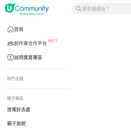
首頁
創作者合作平台
試用獎賞專區
熱門主題
親子專區
放電好去處
親子旅遊