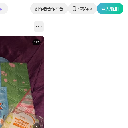
下載App
創作者合作平台
登入/註冊
1
/
2
即睇更多社