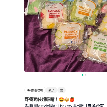
香港攻略
親子
食
野餐套裝超吸晴！🤩🥪🍎
多謝Ulifestyle同A-1 bakery送出嘅【春遊必備】