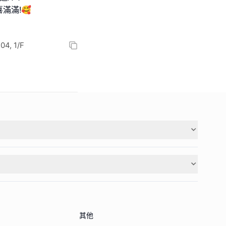
喜滿滿!🥰
4, 1/F
其他