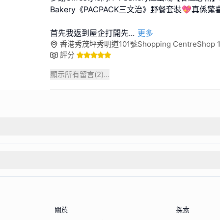
Bakery《PACPACK三文治》野餐套裝💖真係驚
首先我返到屋企打開先
...
更多
香港秀茂坪秀明道101號Shopping CentreShop 10
評分
顯示所有留言(
2
)...
關於
探索