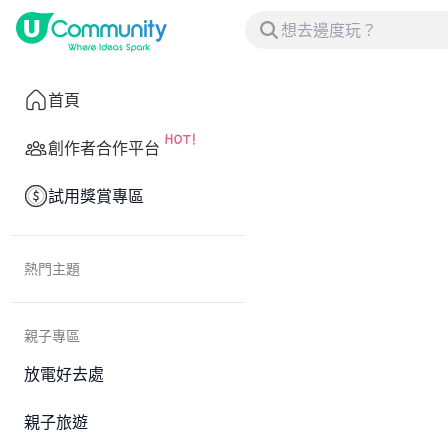
首頁
創作者合作平台
試用獎賞專區
熱門主題
親子專區
放電好去處
親子旅遊