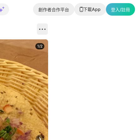
下載App
創作者合作平台
登入/註冊
1
/
2
即睇更多社