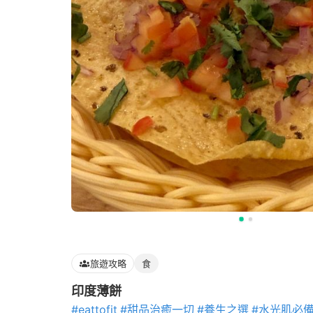
旅遊攻略
食
印度薄餅
#eattofit
#甜品治癒一切
#養生之選
#水光肌必