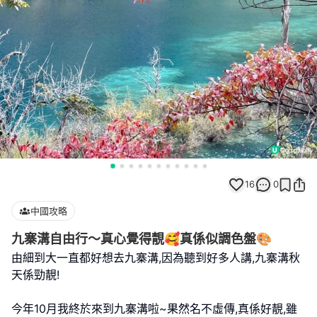
16
0
中國攻略
九寨溝自由行～真心覺得靚🥰真係似調色盤🎨
由細到大一直都好想去九寨溝,因為聽到好多人講,九寨溝秋
天係勁靚!
今年10月我終於來到九寨溝啦~果然名不虛傳,真係好靚,雖