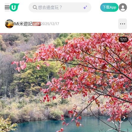
下載App
Mi米遊記
2025/12/17
1
/
11
Next