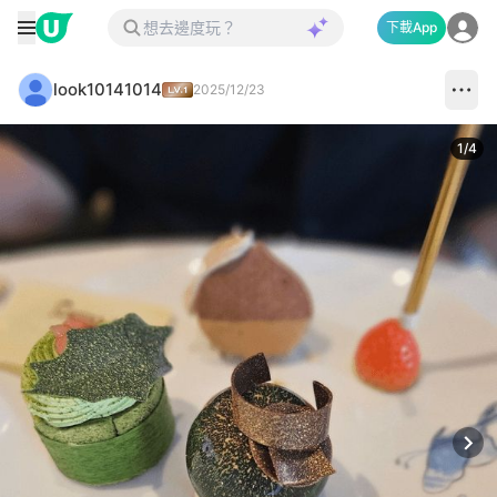
下載App
look10141014
2025/12/23
1
/
4
Next