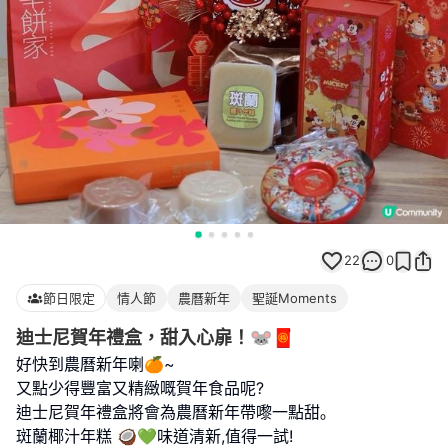
22
0
節日限定
情人節
農曆新年
聖誕Moments
迪士尼賀年禮盒，甜入心扉！🐭🧧
好快到農曆新年喇🍊~
又點少得豐富又精緻嘅賀年食品呢?
迪士尼賀年禮盒將會為農曆新年帶嚟一點甜｡
斑蘭椰汁年糕 🥥💚味道清新,值得一試!