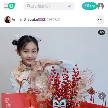
下載App
Annielittlecake
2026/01/21
1
/
5
Next