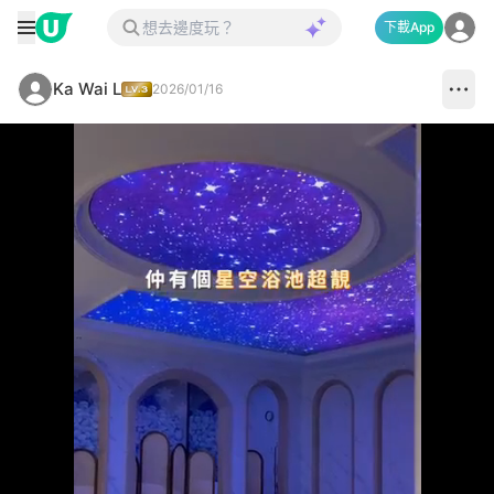
下載App
Ka Wai L
2026/01/16