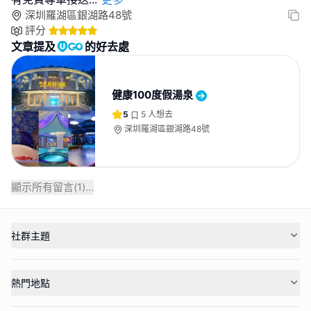
深圳羅湖區銀湖路48號
評分
文章提及
的好去處
健康100度假湯泉
5
5
人想去
深圳羅湖區銀湖路48號
顯示所有留言(
1
)...
社群主題
熱門地點