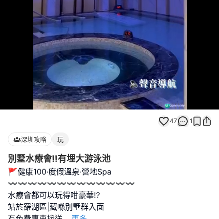
Loaded
:
Unmute
89.55%
47
1
深圳攻略
玩
別墅水療會‼️有埋大游泳池
🚩健康100·度假溫泉·營地Spa
〰️〰️〰️〰️〰️〰️〰️〰️〰️〰️〰️〰️〰️
水療會都可以玩得咁豪華⁉️
站於羅湖區|藏喺別墅群入面
有免費專車接送
...
更多