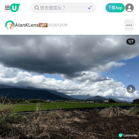
下載App
AlanKLens
2025/12/29
1
/
7
Next