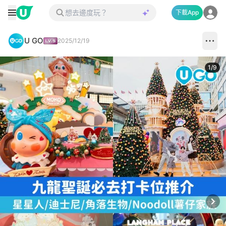
下載App
U GO
2025/12/19
1
/
9
Next