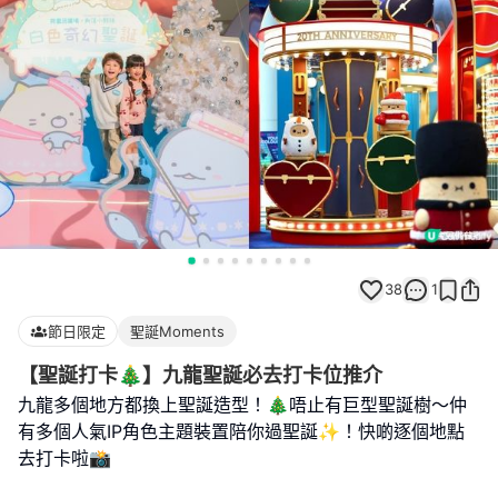
38
1
節日限定
聖誕Moments
【聖誕打卡🎄】九龍聖誕必去打卡位推介
九龍多個地方都換上聖誕造型！🎄唔止有巨型聖誕樹～仲
有多個人氣IP角色主題裝置陪你過聖誕✨！快啲逐個地點
去打卡啦📸