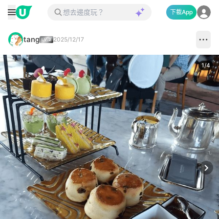
下載App
tang
2025/12/17
1
/
4
Next