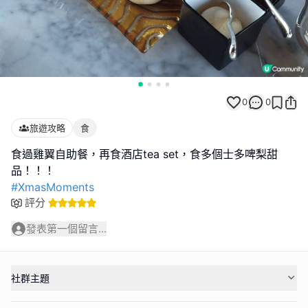
0
0
旅遊攻略
食
食過雞翼自助餐，再食酒店tea set，食多個士多啤梨甜
#XmasMoments
評分
發表第一個留言...
社群主題