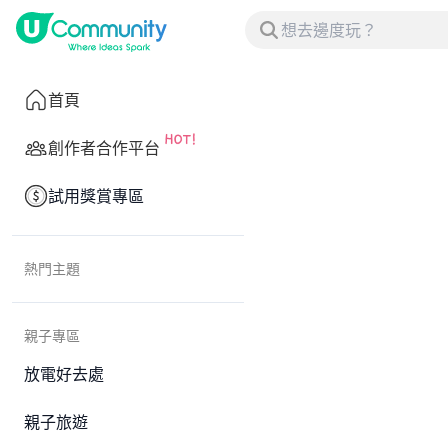
首頁
創作者合作平台
試用獎賞專區
熱門主題
親子專區
放電好去處
親子旅遊