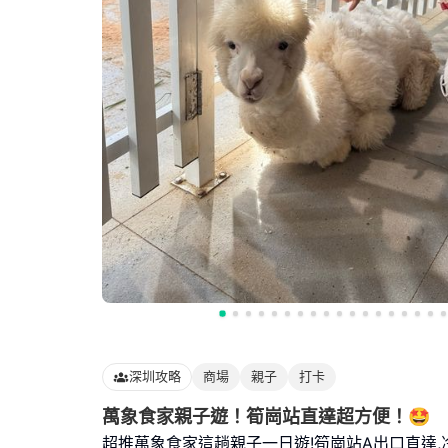
深圳攻略
商場
親子
打卡
萬象食家親子遊！筍崗站直達超方便！🤩
超推萬象食家這趟親子一日遊!筍崗站A出口直達,