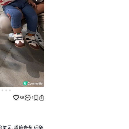
Next slide
56
1
冷氣足､設施齊全,玩樂