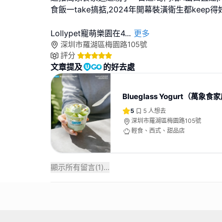
食飯一take搞掂,2024年開幕裝潢衛生都keep得
Lollypet寵萌樂園在4
...
更多
深圳市羅湖區梅園路105號
評分
文章提及
的好去處
Blueglass Yogurt（萬象食
5
5
人想去
深圳市羅湖區梅園路105號
輕食、西式、甜品店
顯示所有留言(
1
)...