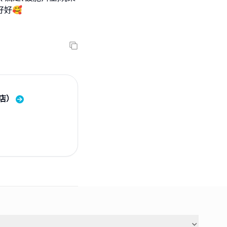
好好🥰
家店）