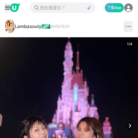
下載App
Lambasouly
2025/12/21
1
/
4
Next