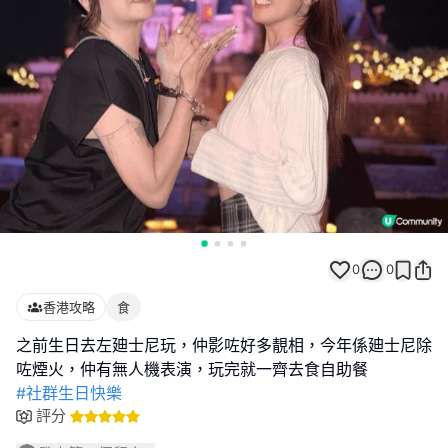
0
0
香港攻略
食
之前生日去左廸士尼玩，仲影咗好多靚相，今年係廸士尼除
#社群生日快樂
評分