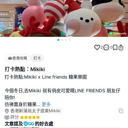
2
0
香港攻略
打卡
打卡熱點：Mikiki
打卡熱點:Mikiki x Line friends 糖果樂園
今個冬日,去Mikiki 就有俏皮可愛嘅LINE FRIENDS 朋友仔
陪你!
彷彿置身於糖果
...
更多
香港新蒲崗太子道東Mikiki
評分
文章提及
的好去處