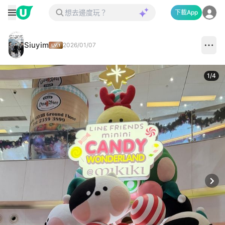
下載App
Siuyim
2026/01/07
1
/
4
Next