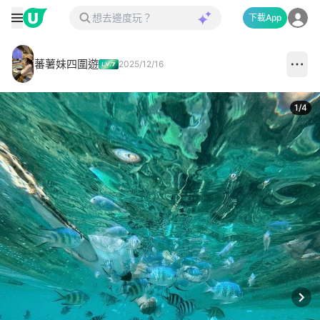
下載App
蕃薯妹四圍遊
2025/12/16
1
/
4
Next