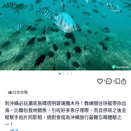
1
0
日本攻略
到沖繩必玩瀨底島嘅透明玻璃獨木舟！教練開住快艇帶你出
海，比麵包我哋餵魚，引咗好多魚仔埋嚟，而且停底之後全
程幫手拍片同影相，絕對會成為沖繩旅行最難忘嘅體驗之