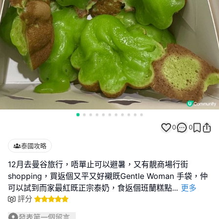
0
0
泰國攻略
12月去曼谷旅行，唔單止可以避暑，又有靚商場行街
shopping，買返個又平又好襯既Gentle Woman 手袋，仲
可以試到而家最紅既正宗泰奶，食返個班蘭糕點
...
更多
評分
發表第一個留言...