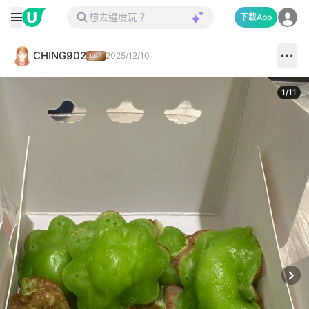
下載App
CHING902
2025/12/10
1
/
11
Next