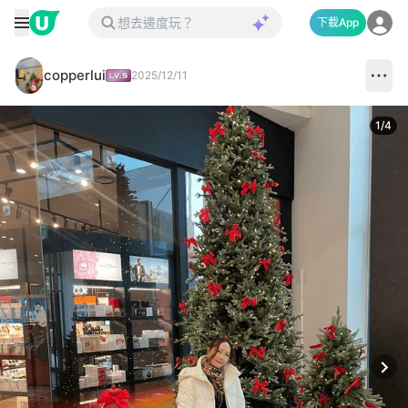
下載App
copperlui
2025/12/11
1
/
4
Next