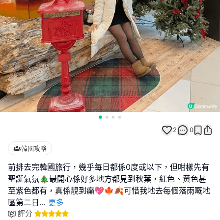
2
0
韓國攻略
前排去完韓國旅行，幾乎每日都係0度或以下，但咁樣先有
聖誕氣氛🎄最開心係好多地方都見到秋葉，紅色、黃色甚
至紫色都有，真係靚到癲💖🍁🍂可惜我地去每個落雨嘅地
區第二日
...
更多
評分