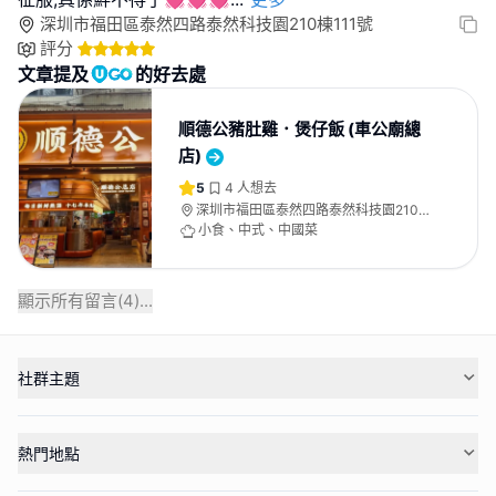
深圳市福田區泰然四路泰然科技園210棟111號
評分
文章提及
的好去處
順德公豬肚雞．煲仔飯 (車公廟總
店)
5
4
人想去
深圳市福田區泰然四路泰然科技園210
棟111號
小食、中式、中國菜
顯示所有留言(
4
)...
社群主題
熱門地點