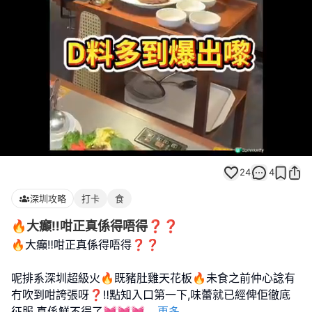
Loaded
:
Unmute
100.00%
24
4
深圳攻略
打卡
食
🔥大癲‼️咁正真係得唔得❓❓
🔥大癲‼️咁正真係得唔得❓❓
呢排系深圳超級火🔥既豬肚雞天花板🔥未食之前仲心諗有
冇吹到咁誇張呀❓‼️點知入口第一下,味蕾就已經俾佢徹底
征服,真係鮮不得了💓💓💓
...
更多