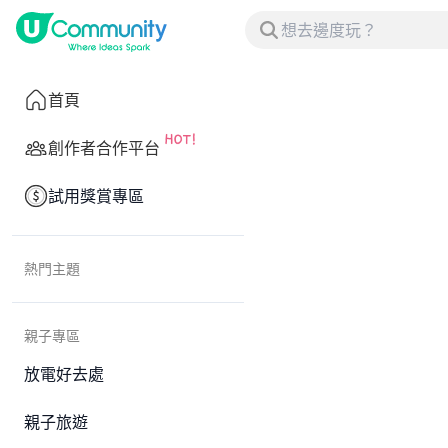
首頁
創作者合作平台
試用獎賞專區
熱門主題
親子專區
放電好去處
親子旅遊