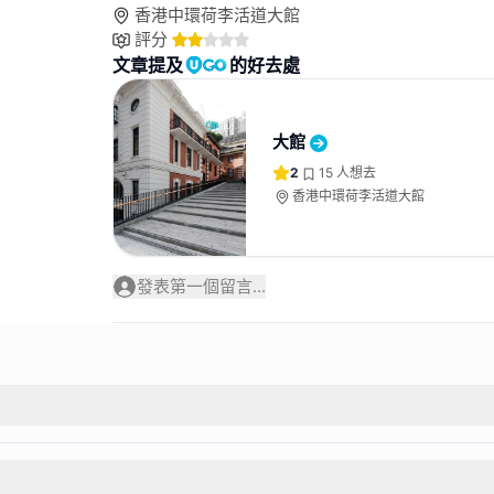
香港中環荷李活道大館
評分
文章提及
的好去處
大館
2
15
人想去
香港中環荷李活道大館
發表第一個留言...