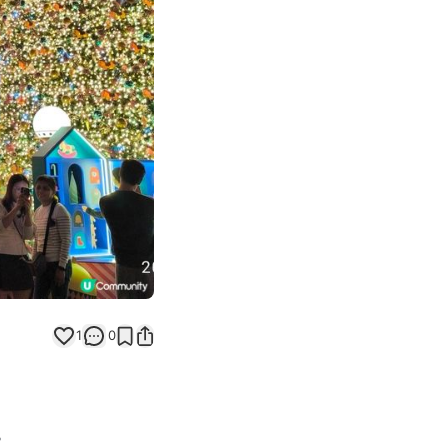
Next slide
1
0
。