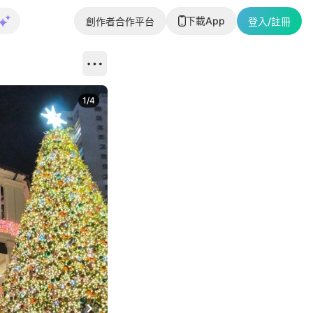
下載App
創作者合作平台
登入/註冊
1
/
4