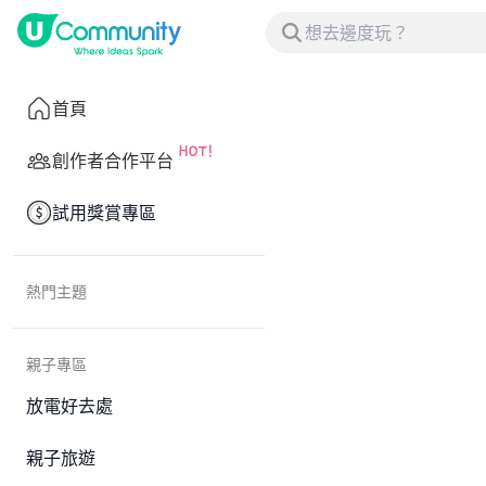
首頁
創作者合作平台
試用獎賞專區
熱門主題
親子專區
放電好去處
親子旅遊