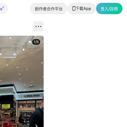
下載App
創作者合作平台
登入/註冊
1
/
5