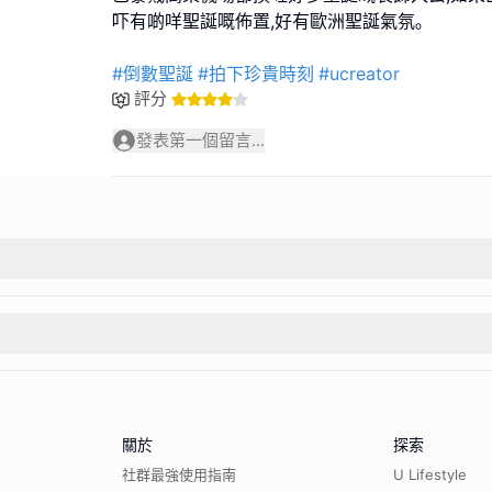
吓有啲咩聖誕嘅佈置,好有歐洲聖誕氣氛｡
#倒數聖誕
#拍下珍貴時刻
#ucreator
評分
發表第一個留言...
關於
探索
社群最強使用指南
U Lifestyle