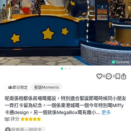
6
0
節日限定
聖誕Moments
呢兩張相都係商場嘅擺設，特別適合聖誕節嘅時候同小朋友
一齊打卡留為紀念。一個係東港城嘅一個今年特別嘅Miffy
卡通design，另一個就係MegaBox嘅有趣小
...
更多
評分
發表第一個留言...