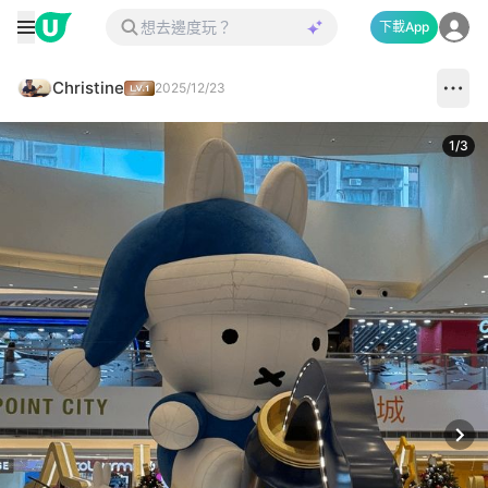
下載App
Christine
2025/12/23
1
/
3
Next