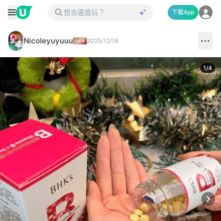
下載App
Nicoleyuyuuu
2025/12/18
1
/
4
Next