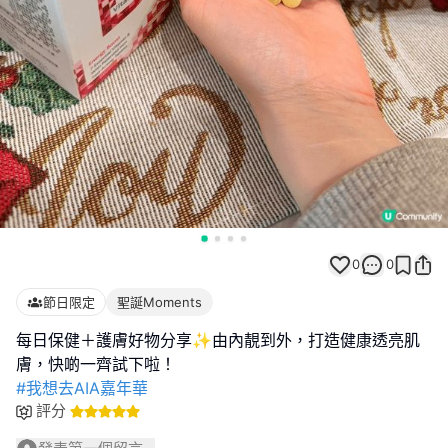
0
0
節日限定
聖誕Moments
每日保健＋護膚好物分享✨由內靚到外，打造健康透亮肌
#我想去AIA嘉年華
評分