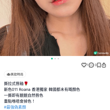
1
0
美妝時尚
撕拉式唇釉🌹
新色011 Roana 香港獨家 韓國都未有嘅顏色
一撕即有靚靚自然唇色
#最強偽素顏