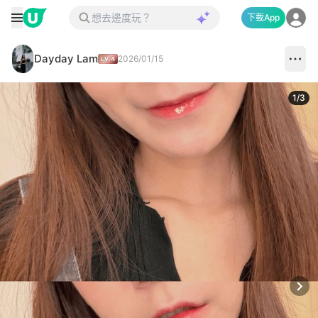
下載App
Dayday Lam
2026/01/15
1
/
3
Next