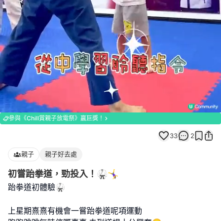
Loaded
:
Unmute
100.00%
參與《Chill賞親子放電祭》贏巨獎！
33
2
親子
親子好去處
初嘗跆拳道，勁投入！🥋🤸‍♀️
跆拳道初體驗🥋
上星期熹熹有機會一嘗跆拳道呢項運動