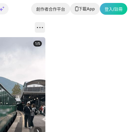
下載App
創作者合作平台
登入/註冊
1
/
5