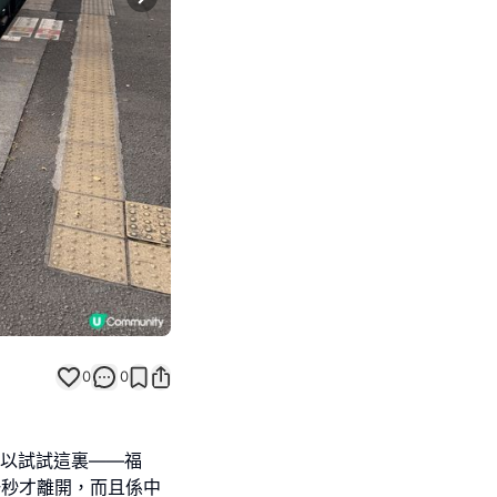
Next slide
0
0
可以試試這裏——福
一秒才離開，而且係中