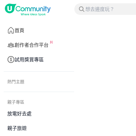
首頁
創作者合作平台
試用獎賞專區
熱門主題
親子專區
放電好去處
親子旅遊