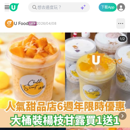
下載App
U Food
2026/04/08
1
/
2
Next