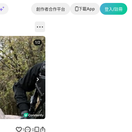
下載App
創作者合作平台
登入/註冊
1
/
2
即睇更多社
Next slide
返回帖文
1
0