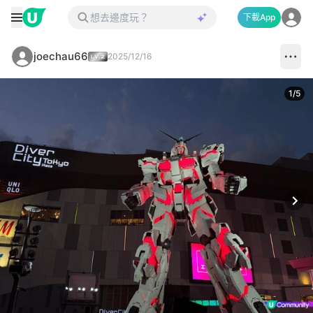
下載App
joechau66
2025/12/16
1
/
5
Next