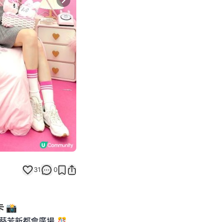
Next slide
31
0
 📸
陸葵芳新都會廣場 🎊