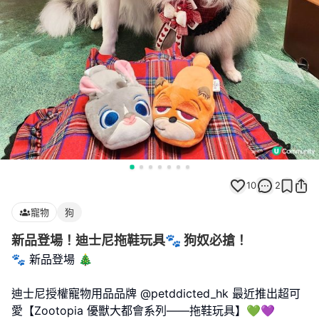
10
2
寵物
狗
新品登場！迪士尼拖鞋玩具🐾 狗奴必搶！
🐾 新品登場 🎄
迪士尼授權寵物用品品牌 @petddicted_hk 最近推出超可
愛【Zootopia 優獸大都會系列——拖鞋玩具】💚💜