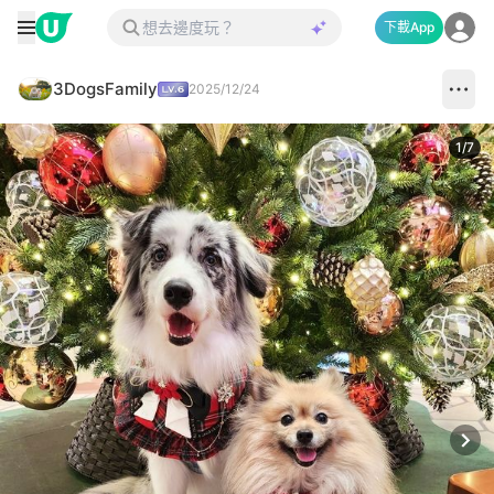
下載App
3DogsFamily
2025/12/24
1
/
7
Next