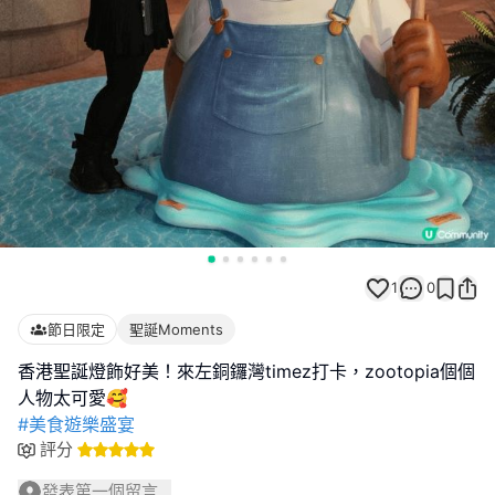
1
0
節日限定
聖誕Moments
香港聖誕燈飾好美！來左銅鑼灣timez打卡，zootopia個個
#美食遊樂盛宴
評分
發表第一個留言...