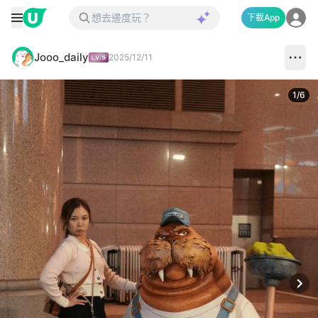
下載App
Jooo_daily
2025/12/11
1
/
6
Next