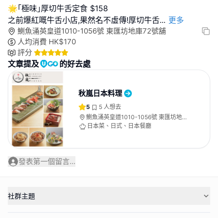
🌟｢極味｣厚切牛舌定食 $158
之前爆紅嘅牛舌小店,果然名不虛傳!厚切牛舌
...
更多
鰂魚涌英皇道1010-1056號 東匯坊地庫72號舖
人均消費
HK$
170
評分
文章提及
的好去處
秋嵐日本料理
5
5
人想去
鰂魚涌英皇道1010-1056號 東匯坊地庫
72號舖
日本菜、日式、日本餐廳
發表第一個留言...
社群主題