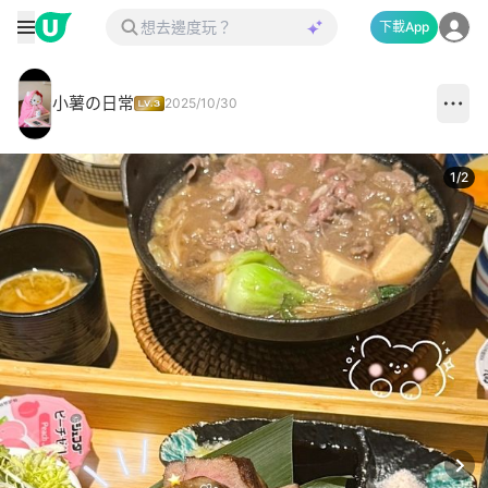
下載App
小薯の日常
2025/10/30
1
/
2
Next