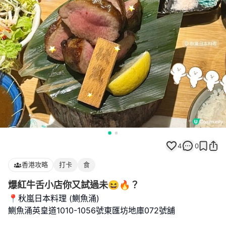
4
0
香港攻略
打卡
食
爆紅牛舌小店你又試過未😆🔥？
📍秋嵐日本料理 (鰂魚涌)
鰂魚涌英皇道1010-1056號東匯坊地庫072號舖