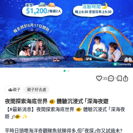
35
1
親子
親子好去處
夜間探索海底世界 🐠 體驗沉浸式 ｢深海夜遊
【#最新消息】夜間探索海底世界 🐠 體驗沉浸式 ｢深海夜
遊 ｣!🐠 ✨
平時日頭嚟海洋奇觀睇魚就睇得多,但｢夜探｣你又試過未?