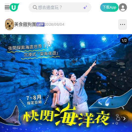
下載App
美食餓狗團
2026/06/04
1
/
2
Next