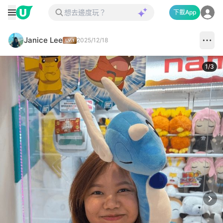
下載App
Janice Lee
2025/12/18
1
/
3
Next