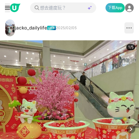
下載App
jacko_dailylife
2025/02/05
1
/
5
Next