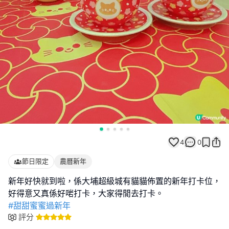
4
0
節日限定
農曆新年
新年好快就到啦，係大埔超級城有貓貓佈置的新年打卡位，
#甜甜蜜蜜過新年
評分