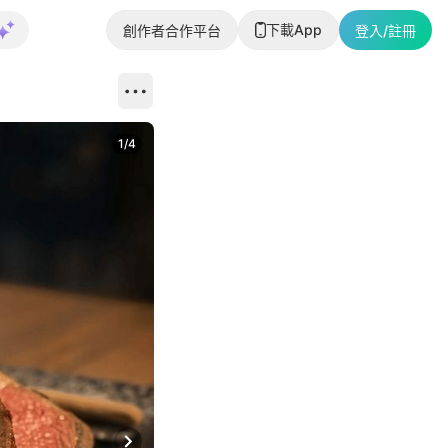
下載App
創作者合作平台
登入/註冊
1
/
4