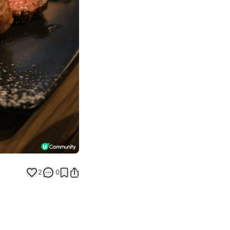
Next slide
2
0