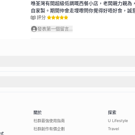
喺荃灣有間超級低調嘅西餐小店，老闆親力親為
自家製。期間仲會走埋嚟問你覺得好唔好食，誠
評分
發表第一個留言...
關於
探索
社群最強使用指南
U Lifestyle
社群創作有價企劃
Travel
程式