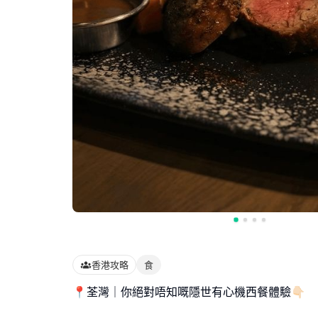
香港攻略
食
📍荃灣｜你絕對唔知嘅隱世有心機西餐體驗👇🏻