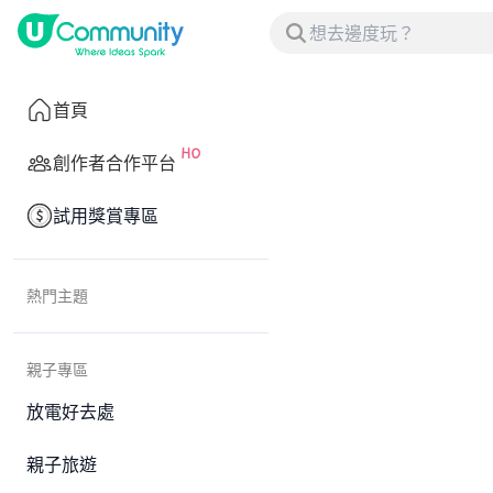
首頁
創作者合作平台
試用獎賞專區
熱門主題
親子專區
放電好去處
親子旅遊