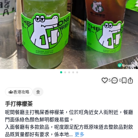
5
0
香港攻略
食
手打檸檬茶
呢間餐廳主打鴨屎香檸檬茶，位於旺角近女人街附近，餐廳
門面係綠色顏色鮮明都幾易揾。
入面餐廳有多款飲品，呢度跟足配方既原味道去整飲品對飲
品既質量都好有要求，係本地
...
更多