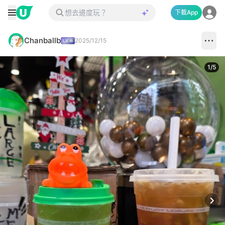
下載App
Chanballb
2025/12/15
1
/
5
Next