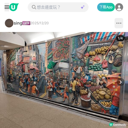
下載App
sing
2025/12/20
1
/
4
Next