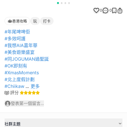
0
0
香港攻略
玩
打卡
#年尾啤啤佢
#多效呵護
#我想AIA嘉年華
#美食遊樂盛宴
#同JOGUMAN過聖誕
#OK即刻有
#XmasMoments
#北上度假計劃
#Chiikaw
...
更多
評分
發表第一個留言...
社群主題