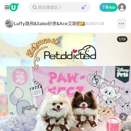
下載App
Luffy路飛&Sabo砂煲&Ace艾斯
2026/01/28
1
/
19
Next