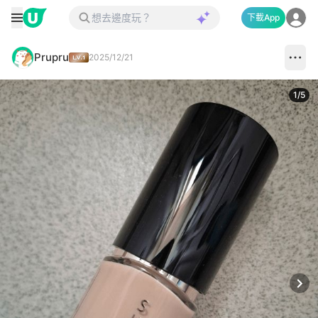
下載App
Prupru
2025/12/21
1
/
5
Next