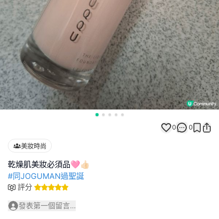
0
0
美妝時尚
#同JOGUMAN過聖誕
評分
發表第一個留言...