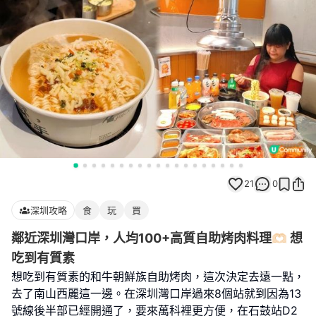
21
0
深圳攻略
食
玩
買
鄰近深圳灣口岸，人均100+高質自助烤肉料理🫶🏻 想
吃到有質素
想吃到有質素的和牛朝鮮族自助烤肉，這次決定去遠一點，
去了南山西麗這一邊。在深圳灣口岸過來8個站就到因為13
號線後半部已經開通了，要來萬科裡更方便，在石鼓站D2