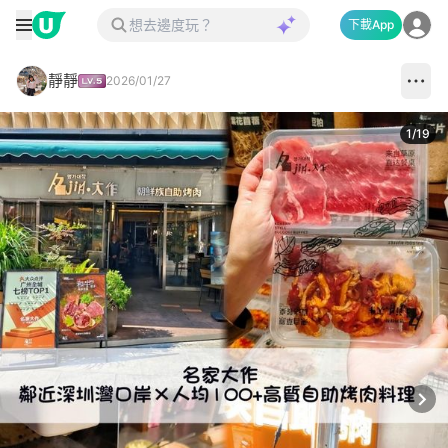
下載App
靜靜
2026/01/27
1
/
19
Next