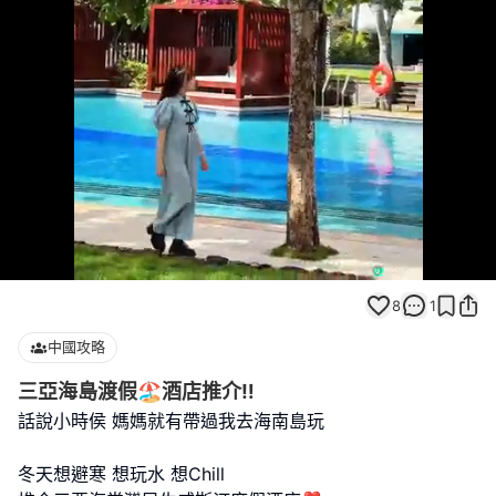
Loaded
:
Unmute
97.30%
8
1
中國攻略
三亞海島渡假🏖️酒店推介‼️
話說小時侯 媽媽就有帶過我去海南島玩
冬天想避寒 想玩水 想Chill