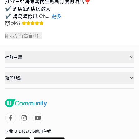
推介三亞海棠灣民生威斯汀度假酒店❣️
✔️ 酒店&酒店房激大
✔️ 海島渡假風 Ch
...
更多
評分
顯示所有留言(
1
)...
社群主題
熱門地點
下載 U Lifestyle應用程式